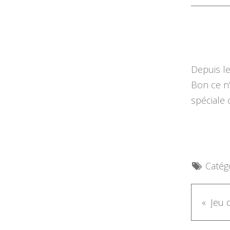
Depuis le
Bon ce n’
spéciale 
Catégo