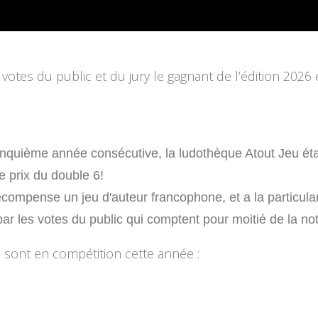
 votes du public et du jury le gagnant de l’édition 2026 
inquième année consécutive, la ludothèque Atout Jeu étai
le prix du double 6!
écompense un jeu d'auteur francophone, et a la particular
ar les votes du public qui comptent pour moitié de la not
x sont en compétition cette année :