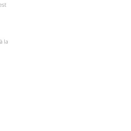
est
à la