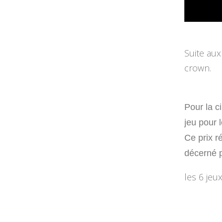
Suite aux
crown.
Pour la c
jeu pour 
Ce prix r
décerné p
les 6 jeu