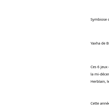
Symbiose de
Yaxha de Ba
Ces 6 jeux 
la mi-déce
Herblain, l
Cette année