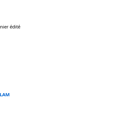
ier édité 
LAM 