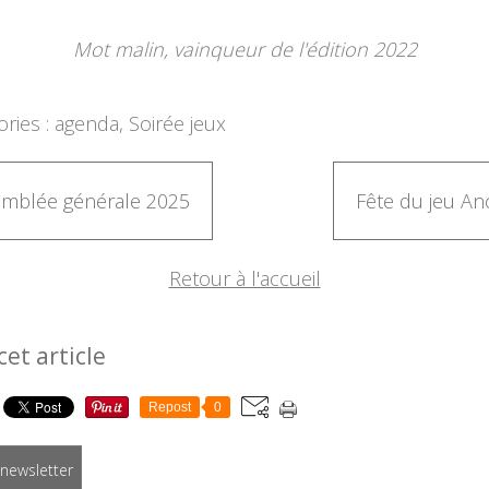
Mot malin, vainqueur de l'édition 2022
ries :
agenda
,
Soirée jeux
mblée générale 2025
Fête du jeu An
Retour à l'accueil
cet article
Repost
0
a newsletter