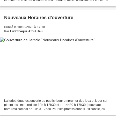
ludothèque et le bar assuré en collaboration avec l’association Pericles. une
belle soirée à renouveler ! Le...
Nouveaux Horaires d'ouverture
Publié le 10/06/2026 à 07:38
Par
Ludothèque Atout Jeu
La ludothèque est ouverte au public (pour emprunter des jeux et jouer sur
place) les : mercredi de 10h à 12h30 et de 14h30 à 17h30 (nouveaux
horaires) samedi de 10h à 12h30 Pour les professionnels utilisant le jeu
dans leur pratique et les parents qui...