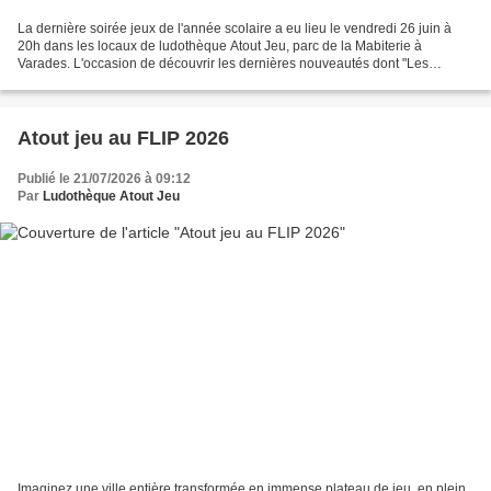
La dernière soirée jeux de l'année scolaire a eu lieu le vendredi 26 juin à
20h dans les locaux de ludothèque Atout Jeu, parc de la Mabiterie à
Varades. L'occasion de découvrir les dernières nouveautés dont "Les
potions d'Azerlande", jeu de plateau magnifiquement...
Atout jeu au FLIP 2026
Publié le 21/07/2026 à 09:12
Par
Ludothèque Atout Jeu
Imaginez une ville entière transformée en immense plateau de jeu, en plein