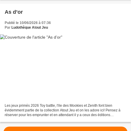
As d’or
Publié le 10/06/2026 à 07:36
Par
Ludothèque Atout Jeu
Les jeux primés 2026 Toy battle, l'ile des Mookies et Zenith font bien
évidemment partie de la collection Atout Jeu et on les adore ici! Pensez à
réserver pour les emprunter et en attendant il y a ceux des éditions
précédentes! en 2025 les lauréats étaient:...